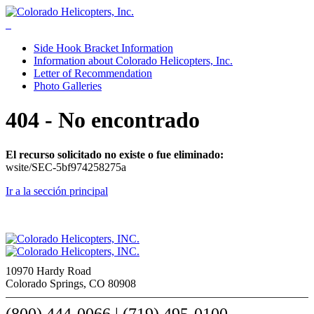
Side Hook Bracket Information
Information about Colorado Helicopters, Inc.
Letter of Recommendation
Photo Galleries
404 - No encontrado
El recurso solicitado no existe o fue eliminado:
wsite/SEC-5bf974258275a
Ir a la sección principal
10970 Hardy Road
Colorado Springs, CO 80908
(800) 444-0066 | (719) 495-0100